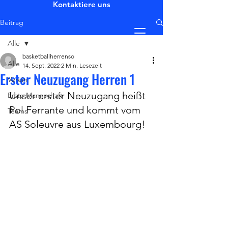
Kontaktiere uns
Beitrag
Alle
basketballherrenso
Alle
14. Sept. 2022
2 Min. Lesezeit
Erster Neuzugang Herren 1
Verein
Unser erster Neuzugang heißt 
Erste Mannschaft
Pol Ferrante und kommt vom 
Teams
AS Soleuvre aus Luxembourg!